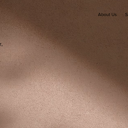
About Us
S
す。
。