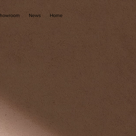
howroom
News
Home