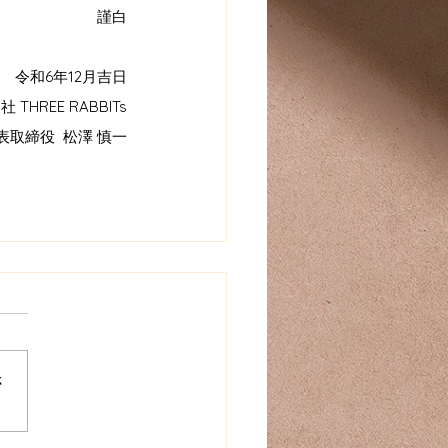
謹白
令和6年12月吉日
 THREE RABBITs
表取締役  松澤 慎一
さ