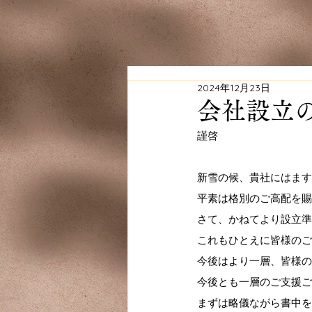
2024年12月23日
会社設立
謹啓
新雪の候、貴社にはます
平素は格別のご高配を賜
さて、かねてより設立準
これもひとえに皆様のご
今後はより一層、皆様の
今後とも一層のご支援ご
まずは略儀ながら書中を