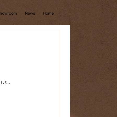
howroom
News
Home
ました。
。